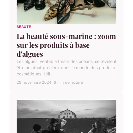
BEAUTÉ
La beauté sous-marine : zoom
sur les produits à base
d'algues
Les algues, véritable trésor des océans, se révèlent
être un atout précieux dans le monde des produits
cosmétiques. Util...
29 novembre 2024
6 min de lecture