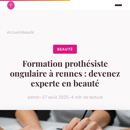
Accueil
›
Beauté
BEAUTÉ
Formation prothésiste
ongulaire à rennes : devenez
experte en beauté
admin
•
27 août 2025
•
4 min de lecture