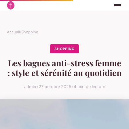
Accueil
›
Shopping
SHOPPING
Les bagues anti-stress femme
: style et sérénité au quotidien
admin
•
27 octobre 2025
•
4 min de lecture