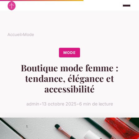
Accueil
›
Mode
MODE
Boutique mode femme :
tendance, élégance et
accessibilité
admin
•
13 octobre 2025
•
6 min de lecture