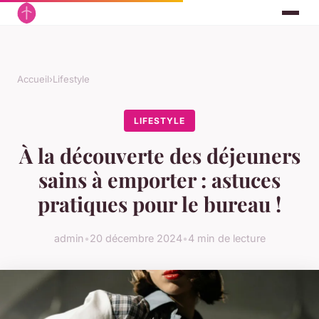
Accueil
›
Lifestyle
LIFESTYLE
À la découverte des déjeuners
sains à emporter : astuces
pratiques pour le bureau !
admin
•
20 décembre 2024
•
4 min de lecture